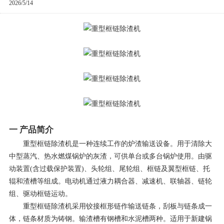
2026/5/14
一 产品简介
重型框链除渣机是一种连续工作的炉渣输送设备。用于清除大
中型蒸汽、热水燃煤锅炉的灰渣，可供单台或多台锅炉使用。由驱
动装置(含过载保护装置)、头轮组、尾轮组、框链及翼型框链、托
辊和渣槽等组成。电动机通过液力耦合器、减速机、联轴器、链轮
组、驱动框链运动。
重型框链除渣机采用铰接框形链作输送链条，刮板与链条成一
体，链条材质为铸钢。输渣槽有钢槽和水泥槽两种。适用于新建锅