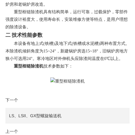
炉房和老锅炉房改造。
重型框链除渣机具有结构简单，运行可靠，过载保护，零部件
强度设计裕度大，使用寿命长，安装维修方便等特点，是用户理想
的除渣设备。
二 技术性能参数
本设备有地上式(铁槽)及地下式(铁槽或水泥槽)两种布置方式。
本除渣机倾斜角度为15~24°，新建锅炉房选15~18°，旧锅炉房地方
狭小可选用24°。寒冷地区对外伸机头应除渣间温度在0℃以上。
重型框链除渣机
技术参数如下：
下一个
LS、LSII、GX型螺旋输送机
上一个