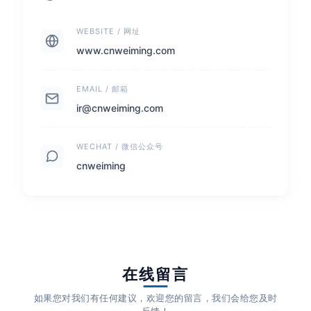
WEBSITE / 网址
www.cnweiming.com
EMAIL / 邮箱
ir@cnweiming.com
WECHAT / 微信公众号
cnweiming
在线留言
如果您对我们有任何建议，欢迎您的留言，我们会给您及时