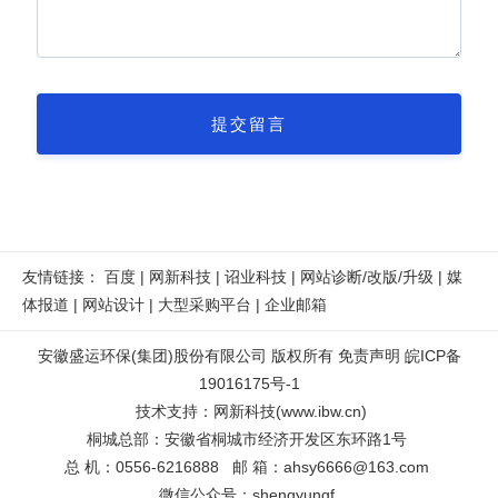
提交留言
友情链接：
百度
|
网新科技
|
诏业科技
|
网站诊断/改版/升级
|
媒
体报道
|
网站设计
|
大型采购平台
|
企业邮箱
安徽盛运环保(集团)股份有限公司 版权所有
免责声明
皖ICP备
19016175号-1
技术支持
：
网新科技
(
www.ibw.cn
)
桐城总部：安徽省桐城市经济开发区东环路1号
总 机：0556-6216888 邮 箱：ahsy6666@163.com
微信公众号：shengyungf