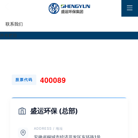
联系我们
所有栏目
400089
股票代码
盛运环保 (总部)
ADDRESS / 地址
安徽省桐城市经济开发区东环路1号