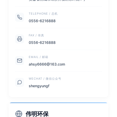
TELEPHONE / 总机
0556-6216888
FAX / 传真
0556-6216888
EMAIL / 邮箱
ahsy6666@163.com
WECHAT / 微信公众号
shengyungf
伟明环保