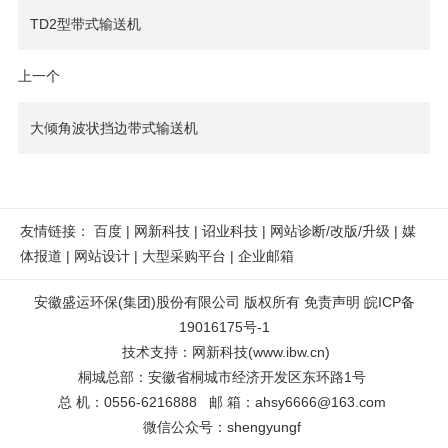
TD2型带式输送机
上一个
大倾角波状挡边带式输送机
友情链接：
百度
|
网新科技
|
诏业科技
|
网站诊断/改版/升级
|
媒
体报道
|
网站设计
|
大型采购平台
|
企业邮箱
安徽盛运环保(集团)股份有限公司 版权所有
免责声明
皖ICP备
19016175号-1
技术支持
：
网新科技
(
www.ibw.cn
)
桐城总部：安徽省桐城市经济开发区东环路1号
总 机：0556-6216888 邮 箱：ahsy6666@163.com
微信公众号：shengyungf