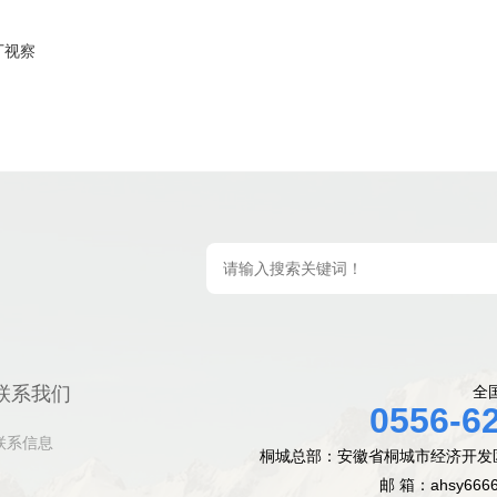
厂视察
联系我们
全
0556-6
联系信息
桐城总部：安徽省桐城市经济开发
邮 箱：ahsy666