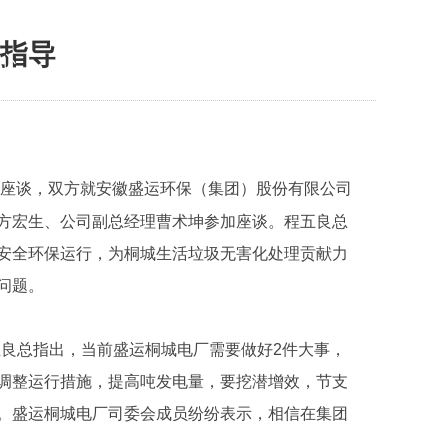
指导
心
技术与装备
人力资源
投资者关系
联系我
行座谈，双方就安徽盛运环保（集团）股份有限公司
方宏生、公司副总经理曹术坤参加座谈。程五良总
安全环保运行，为桐城生活垃圾无害化处理贡献力
问题。
良总指出，当前盛运桐城电厂需要做好2件大事，
调整运行措施，提高吨发电量，要挖潜增效，节支
。盛运桐城电厂司委会成员纷纷表示，相信在集团