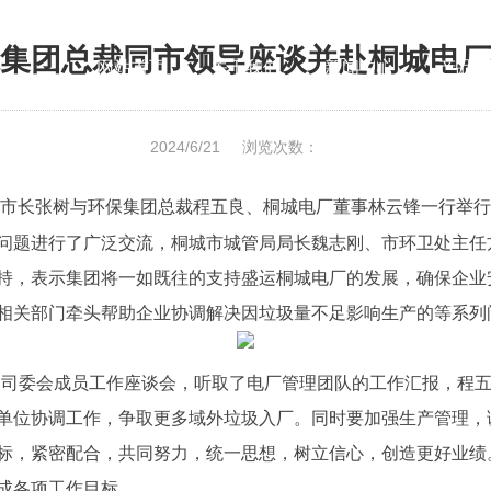
集团总裁同市领导座谈并赴桐城电厂
网站首页
关于我们
新闻中心
产品中
2024/6/21
浏览次数：
、副市长张树与环保集团总裁程五良、桐城电厂董事林云锋一行举
问题进行了广泛交流，桐城市城管局局长魏志刚、市环卫处主任
持，表示集团将一如既往的支持盛运桐城电厂的发展，确保企业
相关部门牵头帮助企业协调解决因垃圾量不足影响生产的等系列
司委会成员工作座谈会，听取了电厂管理团队的工作汇报，程五
单位协调工作，争取更多域外垃圾入厂。同时要加强生产管理，
标，紧密配合，共同努力，统一思想，树立信心，创造更好业绩
成各项工作目标。