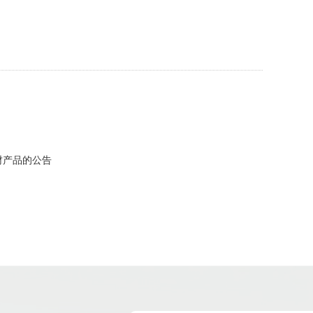
心
技术与装备
人力资源
投资者关系
联系我
财产品的公告