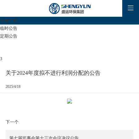
所有栏目
临时公告
定期公告
3
关于2024年度拟不进行利润分配的公告
2025/4/18
下一个
第七届监事会第十三次会议决议公告