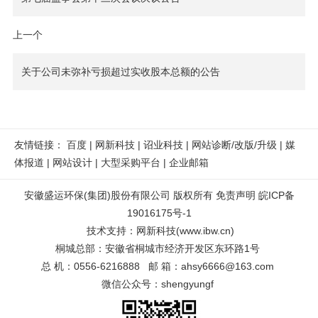
上一个
关于公司未弥补亏损超过实收股本总额的公告
友情链接：
百度
|
网新科技
|
诏业科技
|
网站诊断/改版/升级
|
媒
体报道
|
网站设计
|
大型采购平台
|
企业邮箱
安徽盛运环保(集团)股份有限公司 版权所有
免责声明
皖ICP备
19016175号-1
技术支持
：
网新科技
(
www.ibw.cn
)
桐城总部：安徽省桐城市经济开发区东环路1号
总 机：0556-6216888 邮 箱：ahsy6666@163.com
微信公众号：shengyungf