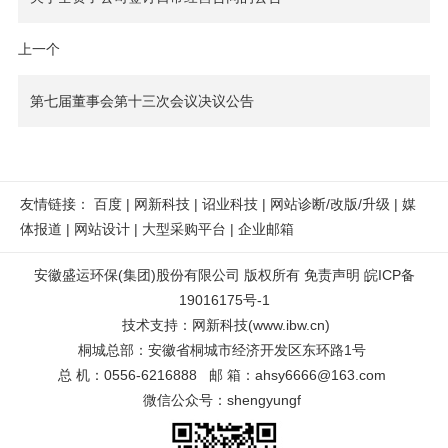
上一个
第七届董事会第十三次会议决议公告
友情链接：
百度
|
网新科技
|
诏业科技
|
网站诊断/改版/升级
|
媒
体报道
|
网站设计
|
大型采购平台
|
企业邮箱
安徽盛运环保(集团)股份有限公司 版权所有
免责声明
皖ICP备
19016175号-1
技术支持
：
网新科技
(
www.ibw.cn
)
桐城总部：安徽省桐城市经济开发区东环路1号
总 机：0556-6216888 邮 箱：ahsy6666@163.com
微信公众号：shengyungf