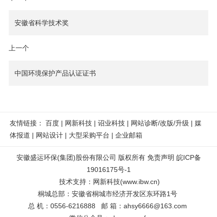
安徽省科学技术奖
上一个
中国环境保护产品认证证书
友情链接：
百度
|
网新科技
|
诏业科技
|
网站诊断/改版/升级
|
媒
体报道
|
网站设计
|
大型采购平台
|
企业邮箱
安徽盛运环保(集团)股份有限公司 版权所有
免责声明
皖ICP备
19016175号-1
技术支持
：
网新科技
(
www.ibw.cn
)
桐城总部：安徽省桐城市经济开发区东环路1号
总 机：0556-6216888 邮 箱：ahsy6666@163.com