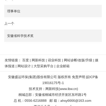
理事单位
上一个
安徽省科学技术奖
友情链接：
百度
|
网新科技
|
诏业科技
|
网站诊断/改版/升级
|
媒
体报道
|
网站设计
|
大型采购平台
|
企业邮箱
安徽盛运环保(集团)股份有限公司 版权所有
免责声明
皖ICP备
19016175号-1
技术支持
：
网新科技
(
www.ibw.cn
)
桐城总部：安徽省桐城市经济开发区东环路1号
总 机：0556-6216888 邮 箱：ahsy6666@163.com