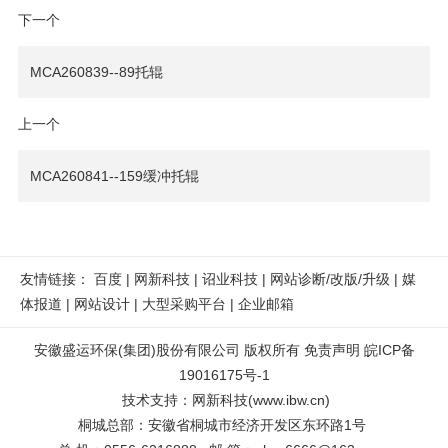
下一个
MCA260839--89托辊
上一个
MCA260841--159缓冲托辊
友情链接：
百度
|
网新科技
|
诏业科技
|
网站诊断/改版/升级
|
媒
体报道
|
网站设计
|
大型采购平台
|
企业邮箱
安徽盛运环保(集团)股份有限公司 版权所有
免责声明
皖ICP备
19016175号-1
技术支持
：
网新科技
(
www.ibw.cn
)
桐城总部：安徽省桐城市经济开发区东环路1号