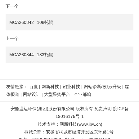
下一个
MCA260842--108托辊
上一个
MCA260844--133托辊
友情链接：
百度
|
网新科技
|
诏业科技
|
网站诊断/改版/升级
|
媒
体报道
|
网站设计
|
大型采购平台
|
企业邮箱
安徽盛运环保(集团)股份有限公司 版权所有
免责声明
皖ICP备
19016175号-1
技术支持
：
网新科技
(
www.ibw.cn
)
桐城总部：安徽省桐城市经济开发区东环路1号