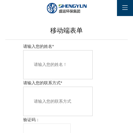
移动端表单
请输入您的姓名*
请输入您的联系方式*
验证码：