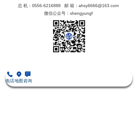
总 机：0556-6216888 邮 箱：ahsy6666@163.com
微信公众号：shengyungf
电话
地图
咨询